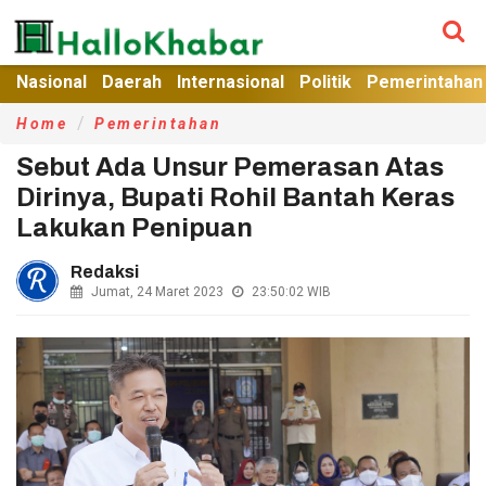
Nasional
Daerah
Internasional
Politik
Pemerintahan
Home
Pemerintahan
Sebut Ada Unsur Pemerasan Atas
Dirinya, Bupati Rohil Bantah Keras
Lakukan Penipuan
Redaksi
Jumat, 24 Maret 2023
23:50:02
WIB