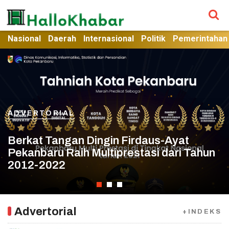
Nasional
Daerah
Internasional
Politik
Pemerintahan
ADVERTORIAL
ADVERTORIAL
ADVERTORIAL
Berkat Tangan Dingin Firdaus-Ayat
Tingkatkan Kualitas Pendidikan Anak
Pekanbaru Raih Multiprestasi dari Tahun
Firdaus-Ayat Sukses Wujudkan
Usia Dini, Himpaudi Rohil Akan Gelar
2012-2022
Pekanbaru Smart City Madani
Rakerwil di Tingkat Kabupaten
Advertorial
+INDEKS