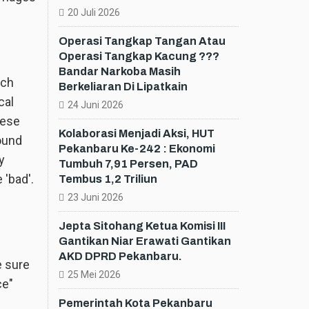
20 Juli 2026
Operasi Tangkap Tangan Atau
Operasi Tangkap Kacung ???
Bandar Narkoba Masih
uch
Berkeliaran Di Lipatkain
cal
24 Juni 2026
hese
Kolaborasi Menjadi Aksi, HUT
found
Pekanbaru Ke-242 : Ekonomi
y
Tumbuh 7,91 Persen, PAD
 'bad'.
Tembus 1,2 Triliun
23 Juni 2026
Jepta Sitohang Ketua Komisi III
Gantikan Niar Erawati Gantikan
e
AKD DPRD Pekanbaru.
e sure
25 Mei 2026
ce"
Pemerintah Kota Pekanbaru