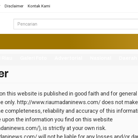
r
Disclaimer
Kontak Kami
i Riau
Galeri Foto
Advertorial
Nasional
Daerah
er
 on this website is published in good faith and for general
se only. http://www.riaumadaninews.com/ does not make
e completeness, reliability and accuracy of this informat
e upon the information you find on this website
aninews.com/), is strictly at your own risk.
aninews.com/ will not be liable for any losses and/or 