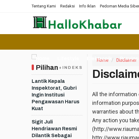
Tentang Kami
Redaksi
Info Iklan
Pedoman Media Sibe
Home
Lifestyle
Elektronik
Provins
Home
Disclaimer
Pilihan
+INDEKS
Disclaim
Lantik Kepala
Inspektorat, Gubri
All the information
Ingin Institusi
Pengawasan Harus
information purpo
Kuat
warranties about th
Any action you tak
Sigit Juli
(http://www.riaumad
Hendriawan Resmi
Dilantik Sebagai
http://www.riaumad