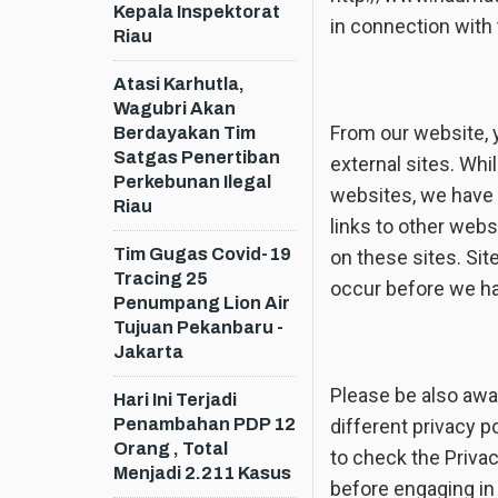
Kepala Inspektorat
in connection with 
Riau
Atasi Karhutla,
Wagubri Akan
From our website, y
Berdayakan Tim
Satgas Penertiban
external sites. Whil
Perkebunan Ilegal
websites, we have 
Riau
links to other web
Tim Gugas Covid-19
on these sites. Si
Tracing 25
occur before we ha
Penumpang Lion Air
Tujuan Pekanbaru -
Jakarta
Please be also awa
Hari Ini Terjadi
Penambahan PDP 12
different privacy p
Orang , Total
to check the Privac
Menjadi 2.211 Kasus
before engaging in