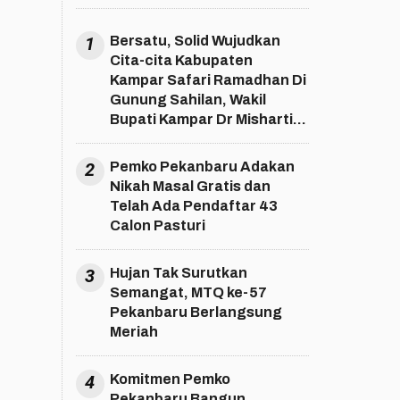
1
Bersatu, Solid Wujudkan
Cita-cita Kabupaten
Kampar Safari Ramadhan Di
Gunung Sahilan, Wakil
Bupati Kampar Dr Misharti
S.Ag M.Si ; Bersatu, Solid
Wujudkan Cita-cita
2
Pemko Pekanbaru Adakan
Kabupaten Kampar
Nikah Masal Gratis dan
Telah Ada Pendaftar 43
Calon Pasturi
3
Hujan Tak Surutkan
Semangat, MTQ ke-57
Pekanbaru Berlangsung
Meriah
4
Komitmen Pemko
Pekanbaru Bangun