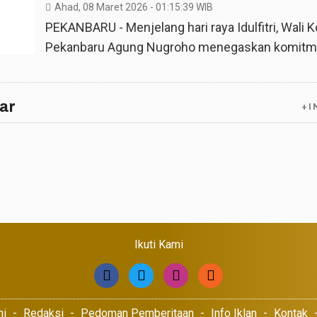
Ahad, 08 Maret 2026
- 01:15:39 WIB
PEKANBARU - Menjelang hari raya Idulfitri, Wali K
Pekanbaru Agung Nugroho menegaskan komitm
ar
+I
Ikuti Kami
mi
Redaksi
Pedoman Pemberitaan
Info Iklan
Kontak