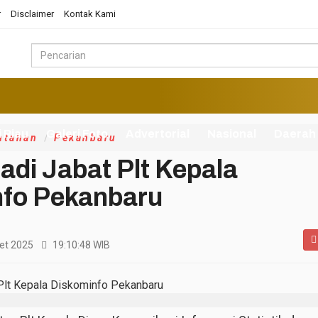
r
Disclaimer
Kontak Kami
i Riau
Galeri Foto
Advertorial
Nasional
Daerah
ntahan
Pekanbaru
adi Jabat Plt Kepala
nfo Pekanbaru
et 2025
19:10:48
WIB