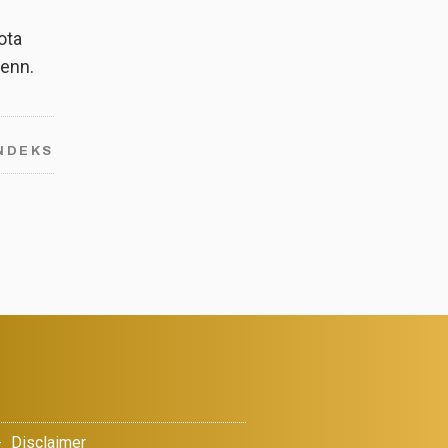
ota
enn.
NDEKS
Disclaimer