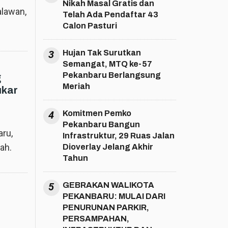
Nikah Masal Gratis dan
alawan,
Telah Ada Pendaftar 43
Calon Pasturi
3
Hujan Tak Surutkan
Semangat, MTQ ke-57
Pekanbaru Berlangsung
g
Meriah
ukar
4
Komitmen Pemko
Pekanbaru Bangun
ru,
Infrastruktur, 29 Ruas Jalan
ah.
Dioverlay Jelang Akhir
Tahun
5
GEBRAKAN WALIKOTA
PEKANBARU: MULAI DARI
PENURUNAN PARKIR,
PERSAMPAHAN,