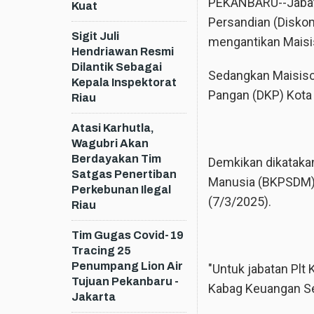
PEKANBARU--Jabatan
Kuat
Persandian (Diskom
Sigit Juli
mengantikan Maisis
Hendriawan Resmi
Dilantik Sebagai
Sedangkan Maisisco
Kepala Inspektorat
Pangan (DKP) Kota
Riau
Atasi Karhutla,
Wagubri Akan
Berdayakan Tim
Demkikan dikatak
Satgas Penertiban
Manusia (BKPSDM) 
Perkebunan Ilegal
(7/3/2025).
Riau
Tim Gugas Covid-19
Tracing 25
Penumpang Lion Air
"Untuk jabatan Plt 
Tujuan Pekanbaru -
Kabag Keuangan Se
Jakarta