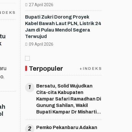
27 April 2026
NDEKS
Bupati Zukri Dorong Proyek
Kabel Bawah Laut PLN, Listrik 24
Jam di Pulau Mendol Segera
tu
Terwujud
k
09 April 2026
aru
Terpopuler
+INDEKS
o.
1
Bersatu, Solid Wujudkan
Cita-cita Kabupaten
Kampar Safari Ramadhan Di
Gunung Sahilan, Wakil
ah
Bupati Kampar Dr Misharti
ol
S.Ag M.Si ; Bersatu, Solid
Wujudkan Cita-cita
2
Pemko Pekanbaru Adakan
Kabupaten Kampar