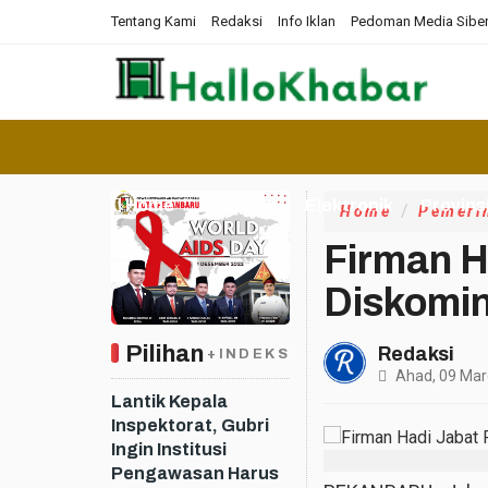
Tentang Kami
Redaksi
Info Iklan
Pedoman Media Sibe
Home
Lifestyle
Elektronik
Provins
Home
Pemeri
Firman H
Diskomi
Pilihan
Redaksi
+INDEKS
Ahad, 09 Mar
Lantik Kepala
Inspektorat, Gubri
Ingin Institusi
Pengawasan Harus